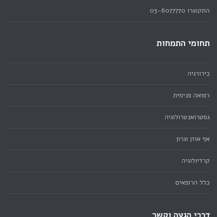
התקשרו 03-6077770
תחומי התמחות
כירורגיה
רפואה פנימית
גסטרואנטרולוגיה
אף אוזן וגרון
קרדיולוגיה
כלל הרופאים
דרכי הגעה וקשר